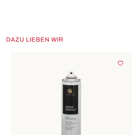
DAZU LIEBEN WIR
Produktgalerie überspringen