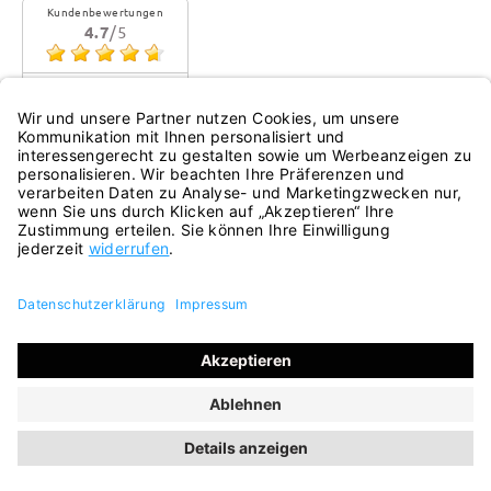
Kundenbewertungen
4.7
/5
Sehr gute Qualität
Mehr...
eKomi
Alle Preise inkl. gesetzl. Mehrwertsteuer zzgl.
Versandkosten
und ggf. Nachnahmegebühren, wenn nicht anders
angegeben.
© 2026 ara Onlineshop