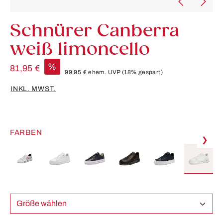
Schnürer Canberra
weiß limoncello
%
81,95 €
99,95 €
ehem. UVP
(18% gespart)
INKL. MWST.
FARBEN
❯
Größe wählen