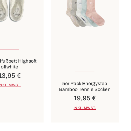
n Größen verfügbar
beige
35-38
39-42
43-46
fußbett Highsoft
offwhite
6 Farben
13,95 €
5er Pack Energystep
INKL. MWST.
Bamboo Tennis Socken
19,95 €
INKL. MWST.