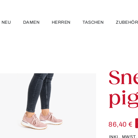
NEU
DAMEN
HERREN
TASCHEN
ZUBEHÖ
Sn
pi
86,40 €
INKL. MWST.