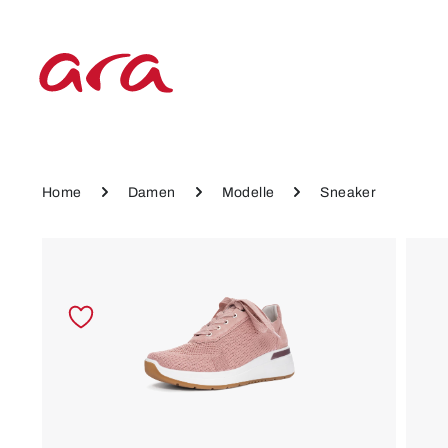
 Hauptinhalt springen
Zur Hauptnavigation springen
Home
Damen
Modelle
Sneaker
Bildergalerie überspringen