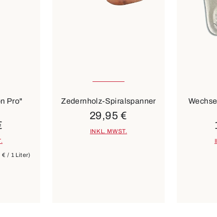
In vielen Größen verfügbar
In viele
Farben
on Pro"
Zedernholz-Spiralspanner
Wechsel
29,95 €
€
INKL. MWST.
.
€ / 1 Liter)