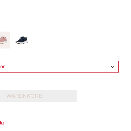
ählen
WARENKORB
le