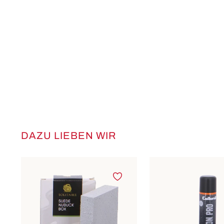
DAZU LIEBEN WIR
Produktgalerie überspringen