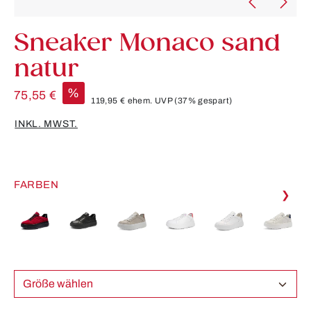
Sneaker Monaco sand
natur
%
75,55 €
119,95 €
ehem. UVP
(37% gespart)
INKL. MWST.
FARBEN
❯
Größe wählen