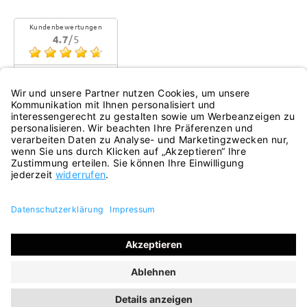
Kundenbewertungen
4.7
/5
Sehr gute Qualität
Mehr...
eKomi
Alle Preise inkl. gesetzl. Mehrwertsteuer zzgl.
Versandkosten
und ggf. Nachnahmegebühren, wenn nicht anders
angegeben.
© 2026 ara Onlineshop