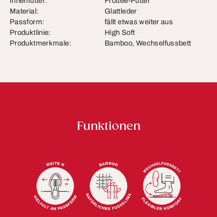
Innenfutter:
Frottee-Futter
Material:
Glattleder
Passform:
fällt etwas weiter aus
Produktlinie:
High Soft
Produktmerkmale:
Bamboo, Wechselfussbett
Funktionen