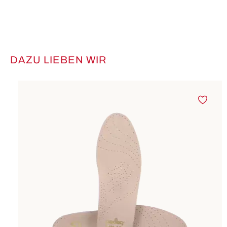
DAZU LIEBEN WIR
Produktgalerie überspringen