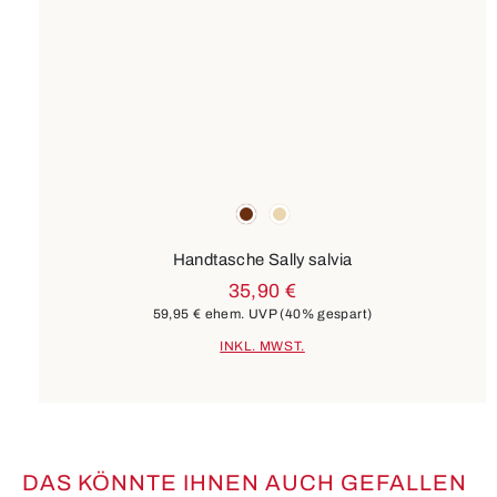
Farben
braun
beige
Handtasche Sally salvia
35,90 €
59,95 €
ehem. UVP
(40% gespart)
INKL. MWST.
DAS KÖNNTE IHNEN AUCH GEFALLEN
Produktgalerie überspringen