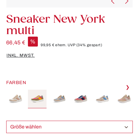
Sneaker New York
multi
%
66,45 €
99,95 €
ehem. UVP
(34% gespart)
INKL. MWST.
FARBEN
❯
Größe wählen