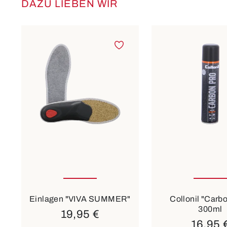
DAZU LIEBEN WIR
Produktgalerie überspringen
In vielen Größen verfügbar
Einlagen "VIVA SUMMER"
Collonil "Carb
300ml
19,95 €
16,95 