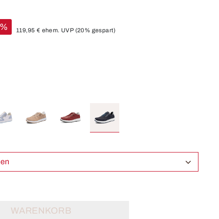
%
119,95 €
ehem. UVP
(20% gespart)
ählen
WARENKORB