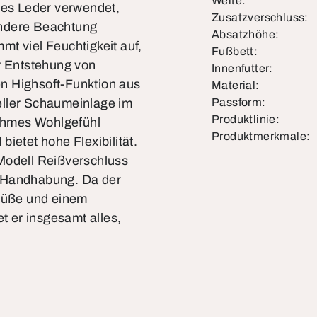
Weite:
ches Leder verwendet,
Zusatzverschluss:
ondere Beachtung
Absatzhöhe:
t viel Feuchtigkeit auf,
Fußbett:
er Entstehung von
Innenfutter:
n Highsoft-Funktion aus
Material:
eller Schaumeinlage im
Passform:
Produktlinie:
nehmes Wohlgefühl
Produktmerkmale:
ietet hohe Flexibilität.
Modell Reißverschluss
e Handhabung. Da der
 Füße und einem
et er insgesamt alles,