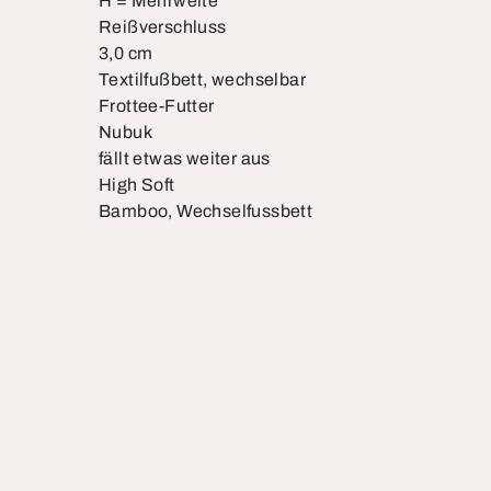
H = Mehrweite
Reißverschluss
3,0 cm
Textilfußbett, wechselbar
Frottee-Futter
Nubuk
fällt etwas weiter aus
High Soft
Bamboo, Wechselfussbett