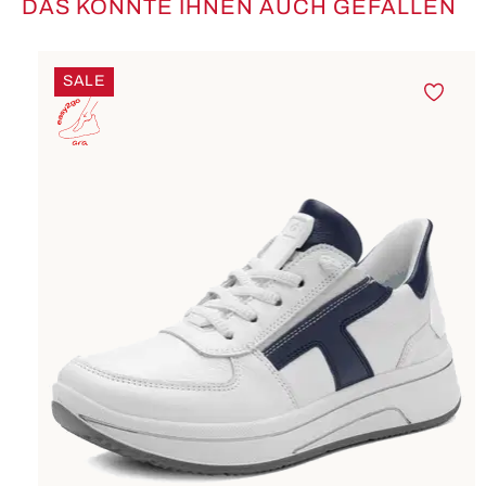
DAS KÖNNTE IHNEN AUCH GEFALLEN
Produktgalerie überspringen
SALE