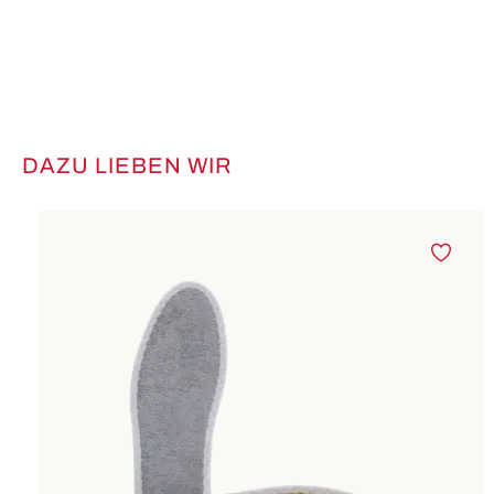
DAZU LIEBEN WIR
Produktgalerie überspringen