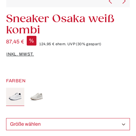
Sneaker Osaka weiß
kombi
%
87,45 €
124,95 €
ehem. UVP
(30% gespart)
INKL. MWST.
FARBEN
Größe wählen