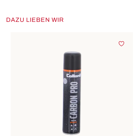
DAZU LIEBEN WIR
Produktgalerie überspringen