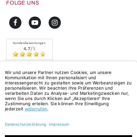
FOLGE UNS
Kundenbewertungen
4.7
/5
Sehr gute Qualität
Mehr...
eKomi