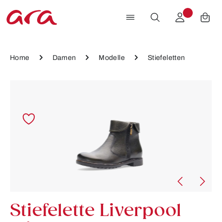
Zum Hauptinhalt springen
Home
Damen
Modelle
Stiefeletten
Bildergalerie überspringen
Stiefelette Liverpool