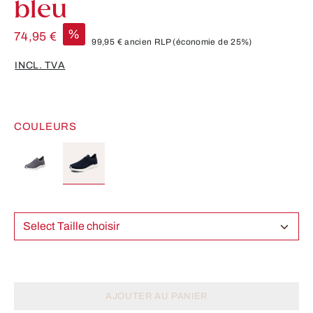
bleu
%
74,95 €
99,95 €
ancien RLP
(économie de 25%)
INCL. TVA
COULEURS
Select Taille choisir
AJOUTER AU PANIER