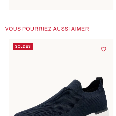
VOUS POURRIEZ AUSSI AIMER
Ignorer la galerie de produits
SOLDES