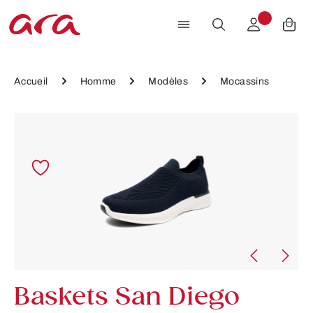
Passer au contenu principal
Accueil
Homme
Modèles
Mocassins
Ignorer la galerie d'images
Baskets San Diego