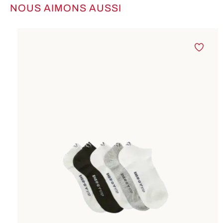
NOUS AIMONS AUSSI
Ignorer la galerie de produits