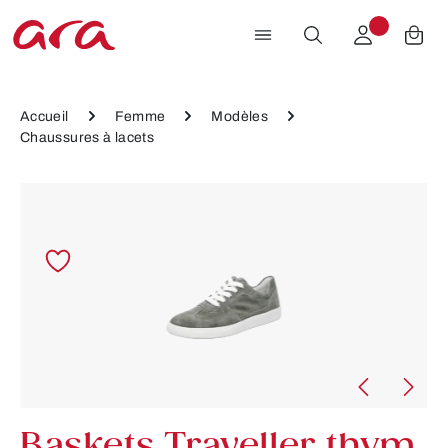
Passer au contenu principal
Accueil
Femme
Modèles
Chaussures à lacets
Ignorer la galerie d'images
Baskets Traveller thym