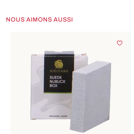
NOUS AIMONS AUSSI
Ignorer la galerie de produits