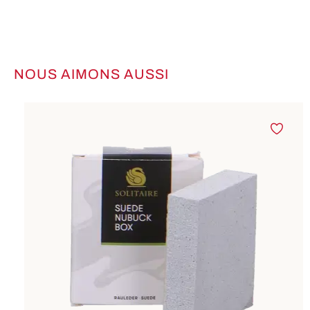
NOUS AIMONS AUSSI
Ignorer la galerie de produits