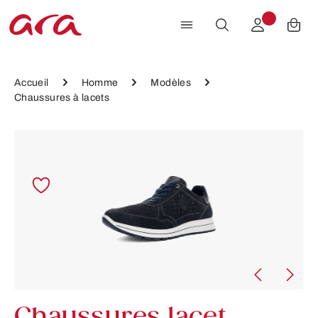
Passer au contenu principal
Accueil
Homme
Modèles
Chaussures à lacets
Ignorer la galerie d'images
Chaussures lacet