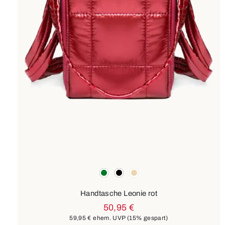
Farben
grün
schwarz
beige
Handtasche Leonie rot
50,95 €
59,95 €
ehem. UVP
(15% gespart)