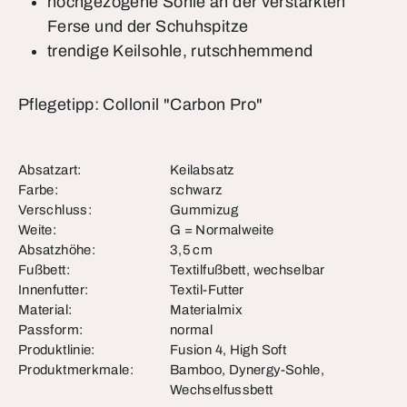
hochgezogene Sohle an der verstärkten
Ferse und der Schuhspitze
trendige Keilsohle, rutschhemmend
Pflegetipp: Collonil "Carbon Pro"
Absatzart:
Keilabsatz
Farbe:
schwarz
Verschluss:
Gummizug
Weite:
G = Normalweite
Absatzhöhe:
3,5 cm
Fußbett:
Textilfußbett, wechselbar
Innenfutter:
Textil-Futter
Material:
Materialmix
Passform:
normal
Produktlinie:
Fusion 4, High Soft
Produktmerkmale:
Bamboo, Dynergy-Sohle,
Wechselfussbett