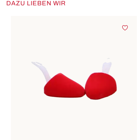
DAZU LIEBEN WIR
Produktgalerie überspringen