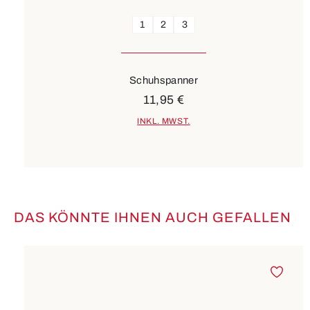
1
2
3
Schuhspanner
11,95 €
INKL. MWST.
DAS KÖNNTE IHNEN AUCH GEFALLEN
Produktgalerie überspringen