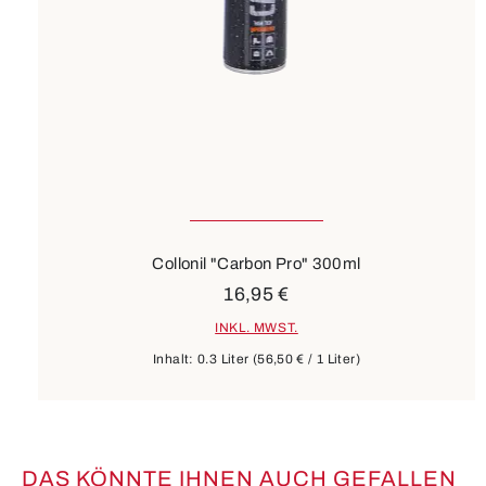
Collonil "Carbon Pro" 300ml
16,95 €
INKL. MWST.
Inhalt:
0.3 Liter
(56,50 € / 1 Liter)
DAS KÖNNTE IHNEN AUCH GEFALLEN
Produktgalerie überspringen