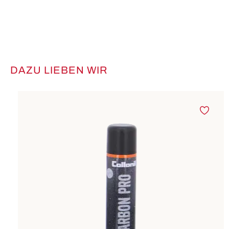
DAZU LIEBEN WIR
Produktgalerie überspringen