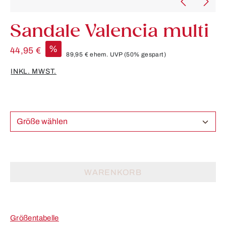
Sandale Valencia multi
%
44,95 €
89,95 €
ehem. UVP
(50% gespart)
INKL. MWST.
Größe wählen
WARENKORB
Größentabelle