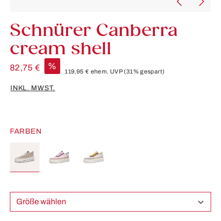
Schnürer Canberra
cream shell
%
82,75 €
119,95 €
ehem. UVP
(31% gespart)
INKL. MWST.
FARBEN
Größe wählen