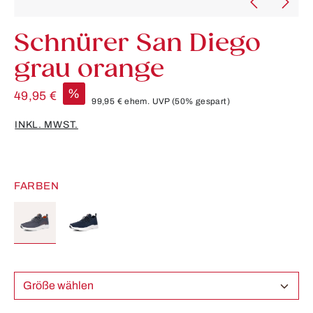
Schnürer San Diego
grau orange
%
49,95 €
99,95 €
ehem. UVP
(50% gespart)
INKL. MWST.
FARBEN
Größe wählen