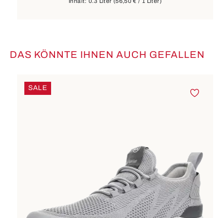
Inhalt:
0.3 Liter
(56,50 € / 1 Liter)
DAS KÖNNTE IHNEN AUCH GEFALLEN
Produktgalerie überspringen
SALE