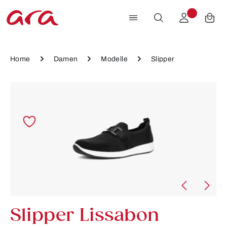
Zum Hauptinhalt springen
Home
Damen
Modelle
Slipper
Bildergalerie überspringen
Slipper Lissabon