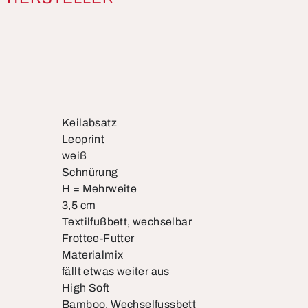
Keilabsatz
Leoprint
weiß
Schnürung
H = Mehrweite
3,5 cm
Textilfußbett, wechselbar
Frottee-Futter
Materialmix
fällt etwas weiter aus
High Soft
Bamboo, Wechselfussbett