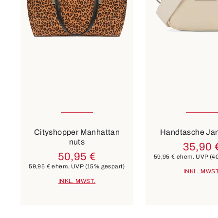
Farben
braun
beige
8 Farben
Cityshopper Manhattan
Handtasche Ja
nuts
35,90 
50,95 €
59,95 €
ehem. UVP
(4
59,95 €
ehem. UVP
(15% gespart)
INKL. MWST
INKL. MWST.