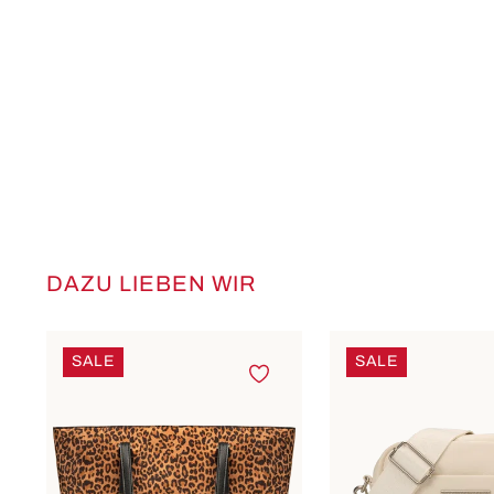
DAZU LIEBEN WIR
Produktgalerie überspringen
SALE
SALE