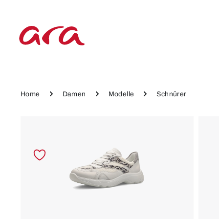
 Hauptinhalt springen
Zur Hauptnavigation springen
Home
Damen
Modelle
Schnürer
Bildergalerie überspringen