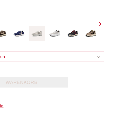
❯
ählen
WARENKORB
le