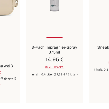
3-Fach Imprägnier-Spray
Sneak
375ml
14,95 €
na weiß
INKL. MWST.
Inhalt:
0.1
€
Inhalt:
0.4 Liter
(37,38 € / 1 Liter)
0% gespart)
.