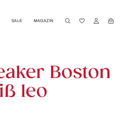
R
SALE
MAGAZIN
DU HAST 0 PRODUKT
eaker Boston
iß leo