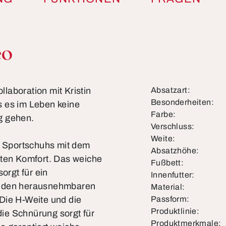
eo
llaboration mit Kristin
Absatzart:
Besonderheiten:
s es im Leben keine
Farbe:
g gehen.
Verschluss:
Weite:
es Sportschuhs mit dem
Absatzhöhe:
sten Komfort. Das weiche
Fußbett:
orgt für ein
Innenfutter:
t den herausnehmbaren
Material:
Die H-Weite und die
Passform:
Produktlinie:
ie Schnürung sorgt für
Produktmerkmale: