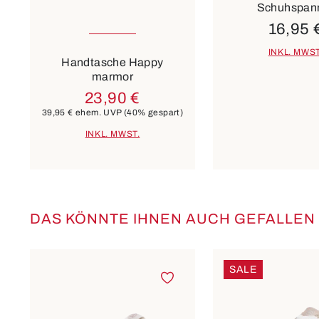
Schuhspan
16,95 
10 Farben
INKL. MWST
Handtasche Happy
marmor
23,90 €
39,95 €
ehem. UVP
(40% gespart)
INKL. MWST.
DAS KÖNNTE IHNEN AUCH GEFALLEN
Produktgalerie überspringen
SALE