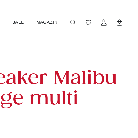
R
SALE
MAGAZIN
DU HAST 0 PRODUKT
eaker Malibu
ige multi