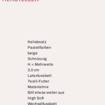
Keilabsatz
Pastellfarben
beige
Schnürung
H = Mehrweite
3,0 cm
Latexfussbett
Textil-Futter
Materialmix
fällt etwas weiter aus
High Soft
Wechselfussbett