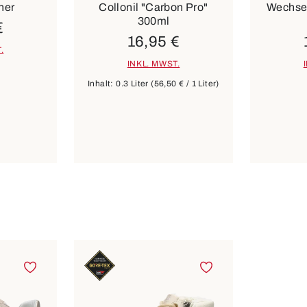
ner
Collonil "Carbon Pro"
Wechsel
300ml
€
16,95 €
.
INKL. MWST.
Inhalt:
0.3 Liter
(56,50 € / 1 Liter)