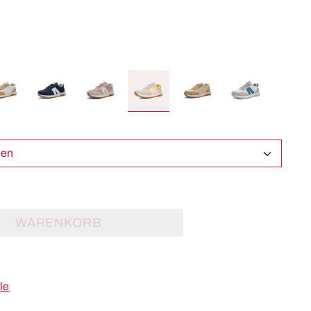
ählen
WARENKORB
le