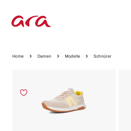
 Hauptinhalt springen
Zur Hauptnavigation springen
Home
Damen
Modelle
Schnürer
Bildergalerie überspringen