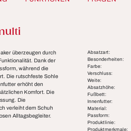
ulti
neaker überzeugen durch
Absatzart:
Besonderheiten:
Funktionalität. Dank der
Farbe:
assform, während die
Verschluss:
t. Die rutschfeste Sohle
Weite:
nfutter erhöht den
Absatzhöhe:
ätzlichen Komfort. Die
Fußbett:
assung. Die
Innenfutter:
ch verleiht dem Schuh
Material:
osen Alltagsbegleiter.
Passform:
Produktlinie:
Produktmerkmale: