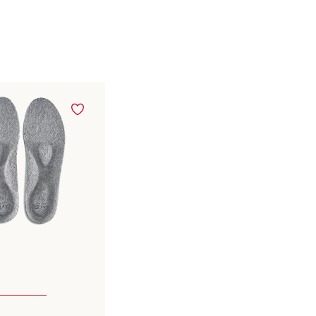
n Größen verfügbar
beige
weiß