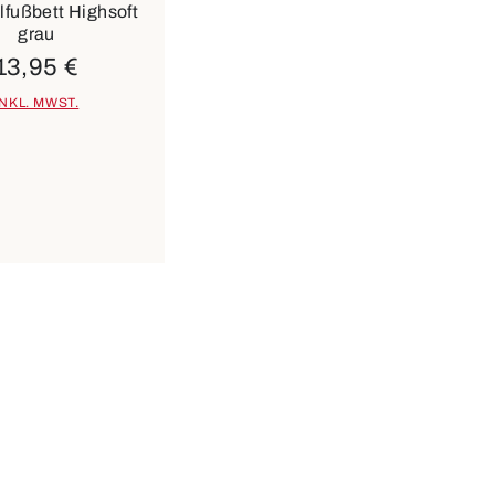
fußbett Highsoft
grau
13,95 €
INKL. MWST.