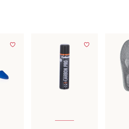
3
In viele
Farben