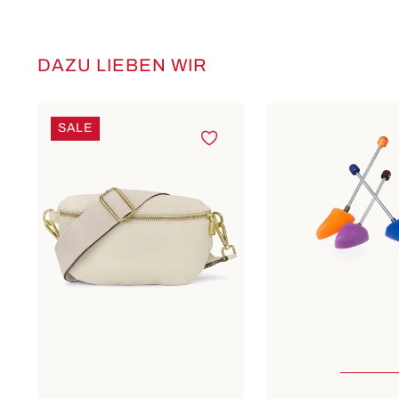
DAZU LIEBEN WIR
Produktgalerie überspringen
SALE
1
2