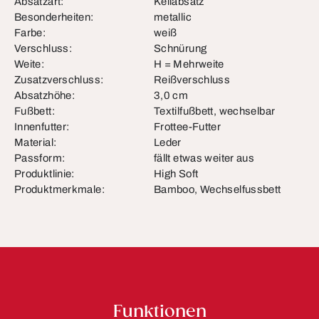
Absatzart:
Keilabsatz
Besonderheiten:
metallic
Farbe:
weiß
Verschluss:
Schnürung
Weite:
H = Mehrweite
Zusatzverschluss:
Reißverschluss
Absatzhöhe:
3,0 cm
Fußbett:
Textilfußbett, wechselbar
Innenfutter:
Frottee-Futter
Material:
Leder
Passform:
fällt etwas weiter aus
Produktlinie:
High Soft
Produktmerkmale:
Bamboo, Wechselfussbett
Funktionen