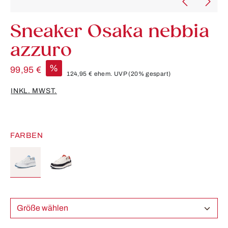
Sneaker Osaka nebbia
azzuro
%
99,95 €
124,95 €
ehem. UVP
(20% gespart)
INKL. MWST.
FARBEN
Größe wählen