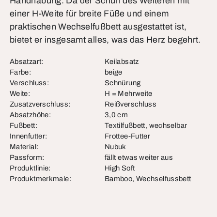
Handhabung. Da der Schuh des Weiteren mit
einer H-Weite für breite Füße und einem
praktischen Wechselfußbett ausgestattet ist,
bietet er insgesamt alles, was das Herz begehrt.
Absatzart:
Keilabsatz
Farbe:
beige
Verschluss:
Schnürung
Weite:
H = Mehrweite
Zusatzverschluss:
Reißverschluss
Absatzhöhe:
3,0 cm
Fußbett:
Textilfußbett, wechselbar
Innenfutter:
Frottee-Futter
Material:
Nubuk
Passform:
fällt etwas weiter aus
Produktlinie:
High Soft
Produktmerkmale:
Bamboo, Wechselfussbett