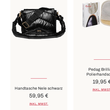
Pedag Brill
Polierhands
Farben
rot
beige
19,95 
Handtasche Nele schwarz
INKL. MWST
59,95 €
INKL. MWST.