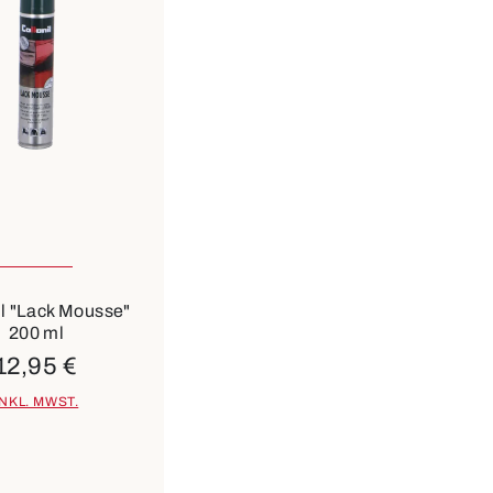
il "Lack Mousse"
200 ml
12,95 €
INKL. MWST.