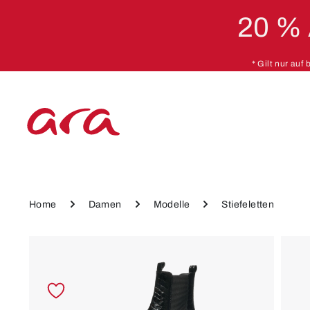
20 %
 Hauptinhalt springen
Zur Hauptnavigation springen
* Gilt nur auf
Home
Damen
Modelle
Stiefeletten
Bildergalerie überspringen