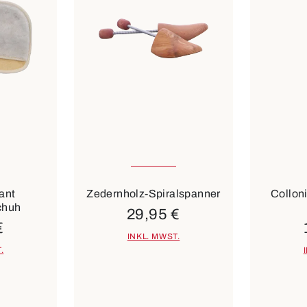
In vielen Größen verfügbar
iant
Zedernholz-Spiralspanner
Collon
chuh
29,95 €
€
INKL. MWST.
.