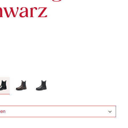
hwarz
ählen