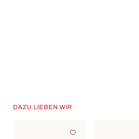
DAZU LIEBEN WIR
Produktgalerie überspringen