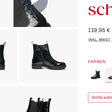
sc
119,95 €
INKL. MWST.
FARBEN
Größe w