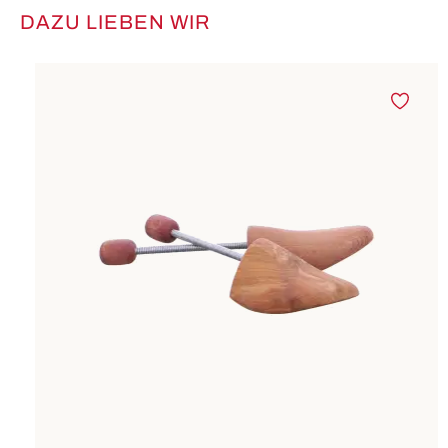
DAZU LIEBEN WIR
Produktgalerie überspringen