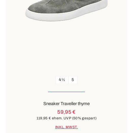
4½
5
Sneaker Traveller thyme
59,95 €
119,95 €
ehem. UVP
(50% gespart)
INKL. MWST.