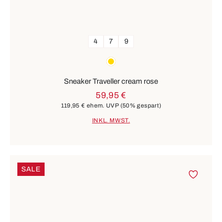
4
7
9
Farben
gold
Sneaker Traveller cream rose
59,95 €
119,95 €
ehem. UVP
(50% gespart)
INKL. MWST.
SALE