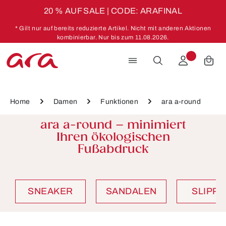
20 % AUF SALE | CODE: ARAFINAL
Zum Hauptinhalt springen
* Gilt nur auf bereits reduzierte Artikel. Nicht mit anderen Aktionen
kombinierbar. Nur bis zum 11.08.2026.
Home
Damen
Funktionen
ara a-round
ara a-round – minimiert
Ihren ökologischen
Fußabdruck
SNEAKER
SANDALEN
SLIPP