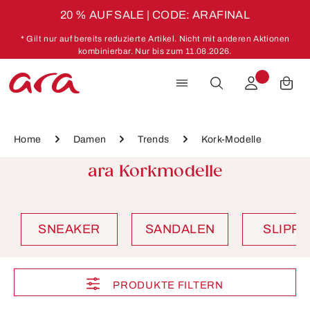
20 % AUF SALE | CODE: ARAFINAL
Zum Hauptinhalt springen
* Gilt nur auf bereits reduzierte Artikel. Nicht mit anderen Aktionen
kombinierbar. Nur bis zum 11.08.2026.
Home
Damen
Trends
Kork-Modelle
ara Korkmodelle
SNEAKER
SANDALEN
SLIPP
PRODUKTE FILTERN