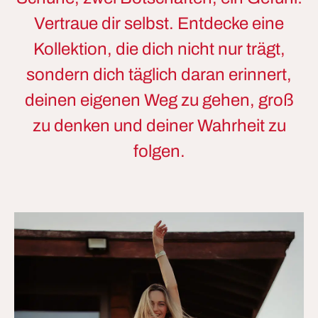
Vertraue dir selbst. Entdecke eine
Kollektion, die dich nicht nur trägt,
sondern dich täglich daran erinnert,
deinen eigenen Weg zu gehen, groß
zu denken und deiner Wahrheit zu
folgen.