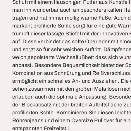
Schuh mit einem flauschigen Futter aus Kunstfell 
man ihn wunderbar auch an besonders kalten He
tragen und hat immer mollig warme Füße. Auch di
markant profilierte Sohle sorgt für eine gute Wär
trumpft dieser lässige Stiefel mit der innovative
auf. Diese verbindet das softe Oberleder mit ei
und sorgt so für sehr weichen Auftritt. Dämpfend
weich gepolsterte Wechselfußbett dass sich wun
anpasst. Besondere Bequemlichkeit bietet der S
Kombination aus Schnürung und Reißverschluss.
ermöglicht ein schnelles An- und Ausziehen. Die 
sehen zusammen mit den großen Metallösen nicht
erlauben auch die optimale Anpassung. Besondere 
der Blockabsatz mit der breiten Auftrittsfläche 
profilierten Sohle. Kombinieren Sie diesen leicht
Röhrenjeans und einem Oversize Pullover für ein
entspannten Freizeitstil.