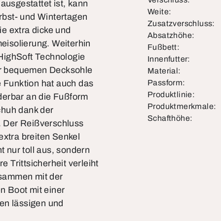
ausgestattet ist, kann
Weite:
rbst- und Wintertagen
Zusatzverschluss:
e extra dicke und
Absatzhöhe:
meisolierung. Weiterhin
Fußbett:
n HighSoft Technologie
Innenfutter:
ner bequemen Decksohle
Material:
e Funktion hat auch das
Passform:
Produktlinie:
derbar an die Fußform
Produktmerkmale:
chuh dank der
Schafthöhe:
 Der Reißverschluss
extra breiten Senkel
 nur toll aus, sondern
Trittsicherheit verleiht
zusammen mit der
en Boot mit einer
en lässigen und