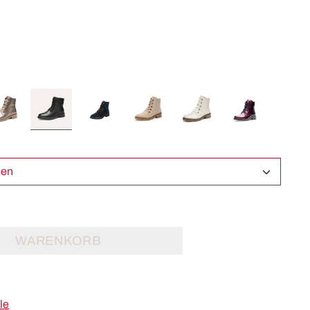
ählen
WARENKORB
le