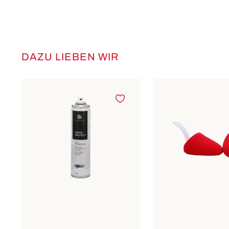
DAZU LIEBEN WIR
Produktgalerie überspringen
1
2