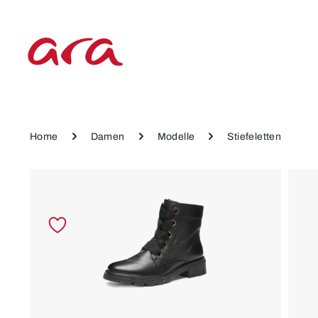
 Hauptinhalt springen
Zur Hauptnavigation springen
Home
Damen
Modelle
Stiefeletten
Bildergalerie überspringen