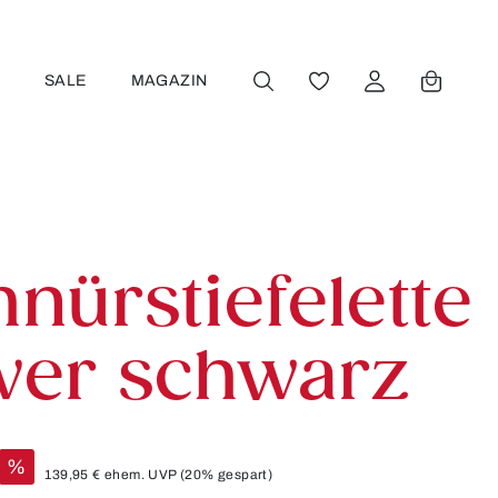
R
SALE
MAGAZIN
DU HAST 0 PRODUKT
nürstiefelette
ver schwarz
%
139,95 €
ehem. UVP
(20% gespart)