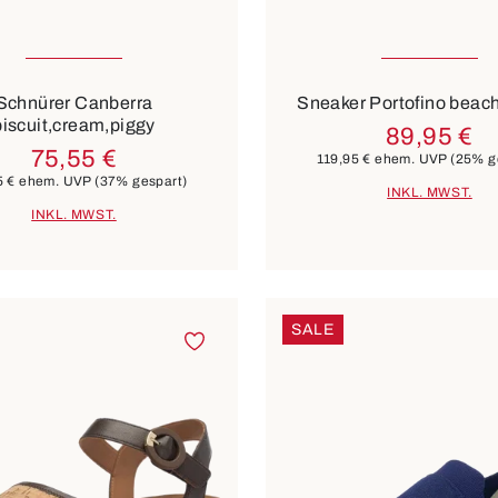
vielen Größen verfügbar
In vielen Größen verf
Farben
weiß
beige
blau
silber
weiß
silber
Schnürer Canberra
Sneaker Portofino beach
biscuit,cream,piggy
89,95 €
75,55 €
119,95 €
ehem. UVP
(25% g
5 €
ehem. UVP
(37% gespart)
INKL. MWST.
INKL. MWST.
SALE