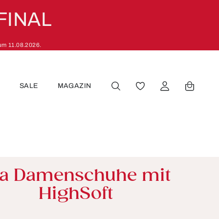
FINAL
zum 11.08.2026.
R
SALE
MAGAZIN
DU HAST 0 PRODUKT
ra Damenschuhe mit
HighSoft