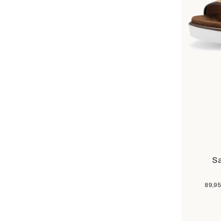
In 
Farben
Sa
89,95