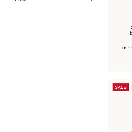
In 
Farben
119,9
SALE