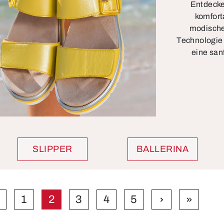
Entdecke
komfort
modische
Technologie
eine san
SLIPPER
BALLERINA
1
2
3
4
5
Seite
Seite
Seite
Seite
Seite