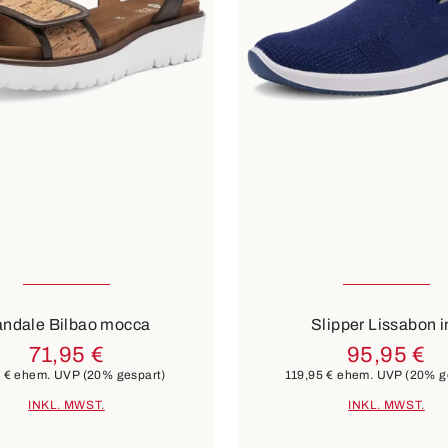
vielen Größen verfügbar
In vielen Größen verf
braun
schwarz
13 Farben
ndale Bilbao mocca
Slipper Lissabon i
71,95 €
95,95 €
 €
ehem. UVP
(20% gespart)
119,95 €
ehem. UVP
(20% g
INKL. MWST.
INKL. MWST.