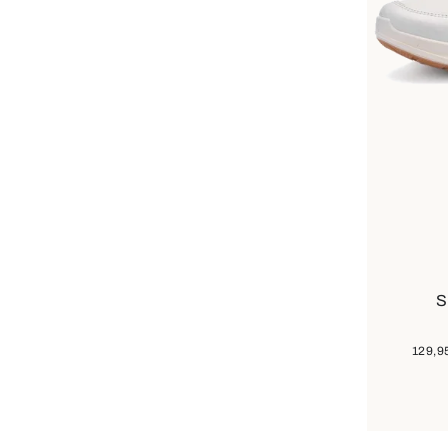
In 
Farben
S
129,9