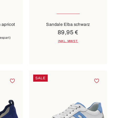
ügbar
In vielen Größen verfügbar
Farben
braun
weiß
 apricot
Sandale Elba schwarz
89,95 €
espart)
INKL. MWST.
SALE