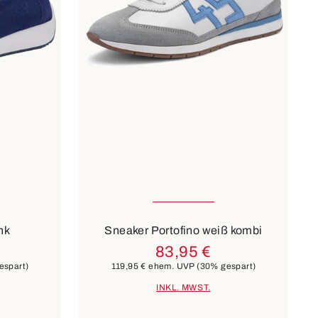
ügbar
In vielen Größen verfügbar
11 Farben
nk
Sneaker Portofino weiß kombi
83,95 €
espart)
119,95 €
ehem. UVP
(30% gespart)
INKL. MWST.