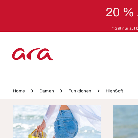
20 %
 Hauptinhalt springen
Zur Hauptnavigation springen
* Gilt nur auf
Home
Damen
Funktionen
HighSoft