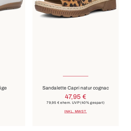
ügbar
In vielen Größen verfügbar
Farben
blau
beige
ige
Sandalette Capri natur cognac
47,95 €
79,95 €
ehem. UVP
(40% gespart)
INKL. MWST.