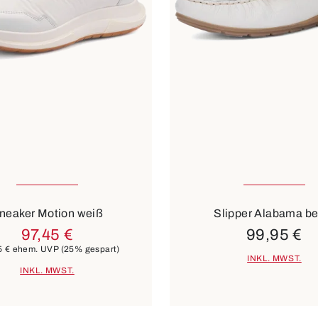
vielen Größen verfügbar
In vielen Größen verf
blau
weiß
8 Farben
neaker Motion weiß
Slipper Alabama be
97,45 €
99,95 €
5 €
ehem. UVP
(25% gespart)
INKL. MWST.
INKL. MWST.