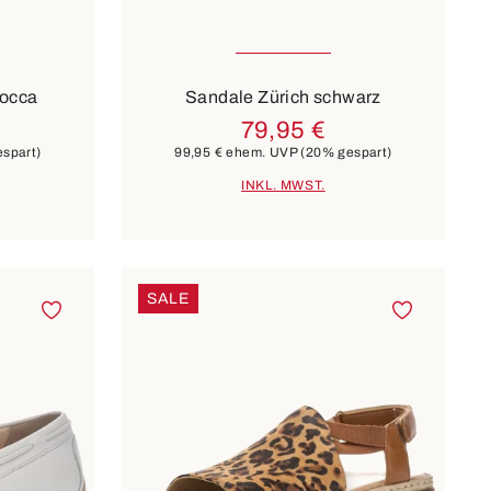
ügbar
In vielen Größen verfügbar
Farben
blau
weiß
beige
mocca
Sandale Zürich schwarz
79,95 €
spart)
99,95 €
ehem. UVP
(20% gespart)
INKL. MWST.
SALE