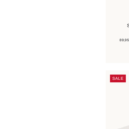
In 
Farben
89,95
SALE