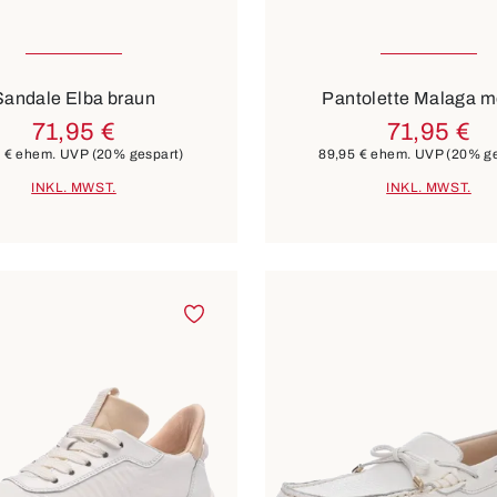
vielen Größen verfügbar
In vielen Größen verf
Farben
schwarz
weiß
schwarz
weiß
Sandale Elba braun
Pantolette Malaga 
71,95 €
71,95 €
 €
ehem. UVP
(20% gespart)
89,95 €
ehem. UVP
(20% ge
INKL. MWST.
INKL. MWST.