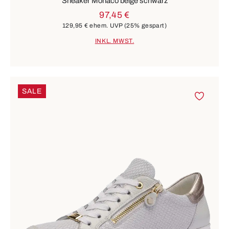
Sneaker Monaco beige schwarz
97,45 €
129,95 €
ehem. UVP
(25% gespart)
INKL. MWST.
SALE