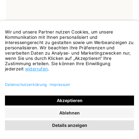
In vielen Größen verfügbar
Farben
blau
weiß
Sneaker Motion weiß
97,45 €
129,95 €
ehem. UVP
(25% gespart)
INKL. MWST.