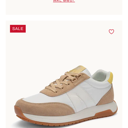
INKL. MWST.
SALE