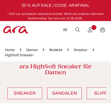
20 % AUF SALE | CODE: ARAFINAL
Zum Hauptinhalt springen
* Gilt nur auf bereits reduzierte Artikel. Nicht mit anderen Aktionen
kombinierbar. Nur bis zum 11.08.2026.
Home
Damen
Modelle
Sneaker
HighSoft Sneaker
ara HighSoft Sneaker für
Damen
SNEAKER
SANDALEN
SLIPP